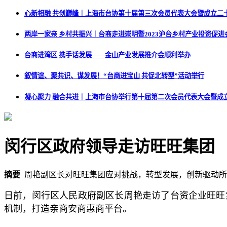
心新相融 共创巅峰｜上海市台协第十届第三次会员代表大会暨成立二
两岸一家亲 乡村共振兴｜台商走进崇明暨2023沪台乡村产业投资促进
台商进湾区 携手话发展——金山产业发展推介会顺利举办
叙情谊、聚共识、谋发展！“台商进宝山 共促北转型”活动举行
凝心聚力 融合共进｜上海市台协举行第十届第二次会员代表大会暨成
闵行区政府领导走访旺旺集团
摘要
周艳副区长对旺旺集团应对挑战，转型发展，创新驱动所
日前，闵行区人民政府副区长周艳走访了台资企业旺旺
机制，打造亲商安商惠商平台。