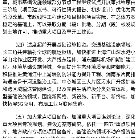
革，城市基础设施领域部分节点工程继续试点开展审批程序由
三阶段（项目建议书、可行性研究报告、初步设计）优化为两
阶段改革。市政线性工程建设项目根据项目实际，在总体方案
稳定的基础上，可以采取分期（段）供地、分期（段）核发规
划土地许可，推动重大项目及早开工建设。
（四）适度超前开展基础设施投资。交通基础设施领域，
长三角共建辐射全球的航运枢纽，加快推进上海洋山深水港小
洋山北作业区开发、大芦线东延伸、浦东国际机场四期扩建工
程。环境基础设施领域，全面提升生态环境质量和防御能力，
积极推进黄浦江中上游堤防防洪能力提升工程、浦南东片南排
海通道骨干河道整治工程、中心城区三大片区污水厂升级扩容
和跨区域输送管网建设，以及完善生活垃圾分类处置体系。新
型基础设施领域，围绕新网络、新设施、新平台、新终端，加
快拓展5G应用，布局工业互联网集群。
（五）加大重点项目储备。加强重大项目谋划论证，深化
重大项目专项规划、建设方案等研究。依托“十四五”重点项目
库、地方政府专项债项目储备库、基础设施领域不动产投资信