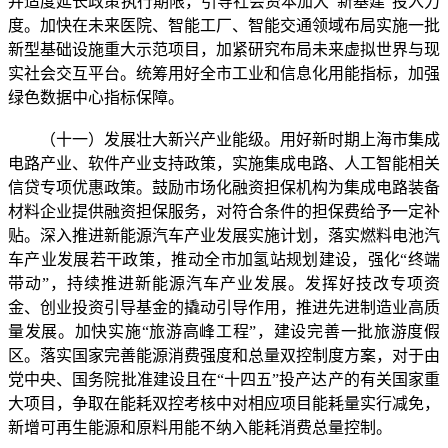
并适度延长政策执行期限，引导社会资本加大“新基建”投入力
度。加快在未来医院、智能工厂、智能交通领域布局实施一批
新型基础设施重大示范项目，加紧研究布局未来虚拟世界与现
实社会交互平台。统筹用好全市工业和信息化用能指标，加强
绿色数据中心指标保障。
（十一）发展壮大新兴产业能级。用好新时期上海市集成
电路产业、软件产业支持政策，实施集成电路、人工智能相关
信贷专项优惠政策。鼓励市场化融资担保机构为集成电路装备
材料企业提供融资担保服务，对符合条件的担保费给予一定补
贴。深入推进新能源汽车产业发展实施计划，落实燃料电池汽
车产业发展若干政策，推动全市加氢站规划建设，强化“终端
带动”，持续推进新能源汽车产业发展。发挥好技改专项资
金、创业投资引导基金的撬动引导作用，推进先进制造业高质
量发展。加快实施“旅游高峰工程”，建设完善一批旅游度假
区。落实国家完善能源消费强度和总量双控制度方案，对于由
党中央、国务院批准建设且在“十四五”投产达产的有关国家重
大项目，争取在能耗双控考核中对相应项目能耗量实行减免，
新增可再生能源和原料用能不纳入能耗消费总量控制。