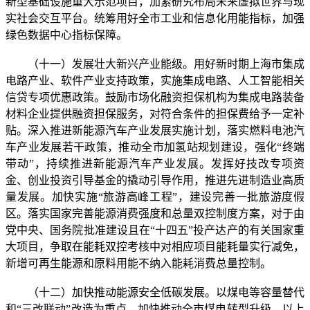
新型基础设施重大示范项目，加紧研究布局未来虚拟世界与现
实社会交互平台。统筹用好全市工业和信息化用能指标，加强
绿色数据中心指标保障。
（十一）发展壮大新兴产业能级。用好新时期上海市集成
电路产业、软件产业支持政策，实施集成电路、人工智能相关
信贷专项优惠政策。鼓励市场化融资担保机构为集成电路装备
材料企业提供融资担保服务，对符合条件的担保费给予一定补
贴。深入推进新能源汽车产业发展实施计划，落实燃料电池汽
车产业发展若干政策，推动全市加氢站规划建设，强化“终端
带动”，持续推进新能源汽车产业发展。发挥好技改专项资
金、创业投资引导基金的撬动引导作用，推进先进制造业高质
量发展。加快实施“旅游高峰工程”，建设完善一批旅游度假
区。落实国家完善能源消费强度和总量双控制度方案，对于由
党中央、国务院批准建设且在“十四五”投产达产的有关国家重
大项目，争取在能耗双控考核中对相应项目能耗量实行减免，
新增可再生能源和原料用能不纳入能耗消费总量控制。
（十二）加快推动能源安全低碳发展。以煤电等容量替代
和“三改联动”改造为重点，加快推动全市煤电转型升级。以上