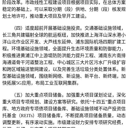
阶段改革。市政线性工程建设项目根据项目实际，在总体方案
稳定的基础上，可以采取分期（段）供地、分期（段）核发规
划土地许可，推动重大项目及早开工建设。
（四）适度超前开展基础设施投资。交通基础设施领域，
长三角共建辐射全球的航运枢纽，加快推进上海洋山深水港小
洋山北作业区开发、大芦线东延伸、浦东国际机场四期扩建工
程。环境基础设施领域，全面提升生态环境质量和防御能力，
积极推进黄浦江中上游堤防防洪能力提升工程、浦南东片南排
海通道骨干河道整治工程、中心城区三大片区污水厂升级扩容
和跨区域输送管网建设，以及完善生活垃圾分类处置体系。新
型基础设施领域，围绕新网络、新设施、新平台、新终端，加
快拓展5G应用，布局工业互联网集群。
（五）加大重点项目储备。加强重大项目谋划论证，深化
重大项目专项规划、建设方案等研究。依托“十四五”重点项目
库、地方政府专项债项目储备库、基础设施领域不动产投资信
托基金（REITs）项目储备库，不断提高项目储备质量，动态
调整更新，有序滚动实施。市级建设财力安排专项研究经费，