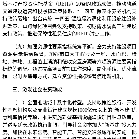
域不动产投资信托基金（REITs）20条的政策成效，推动轨道
交通建设运营和投融资政策体系、“十四五”保基本养老机构支
持政策落地；出台实施“十四五”湿垃圾资源化利用设施建设补
贴政策、重点绿化项目建设支持政策、初期雨水调蓄工程建设
支持政策。推进保障性租赁住房的REITs试点工作。
（九）加强资源性要素指标统筹平衡。全力支持建设项目
资源要素供给保障，加强市重大工程涉及土地、水面积、绿
地、林地、工程渣土消纳和征收安置房源等六项资源性要素指
标统筹调配。通过提高项目前期工作深度、简化手续、优化流
程、限时办理等方式，建立资源性指标统筹使用新机制。
三、激发社会投资动能
（十）全面推动城市数字化转型。支持政策性银行、开发
性金融机构以及商业银行建立规模1000亿元以上的“新基建”优
惠利率信贷专项，推进实施新型基础设施建设项目贴息政策，
并适度延长政策执行期限，引导社会资本加大“新基建”投入力
度。加快在未来医院、智能工厂、智能交通领域布局实施一批