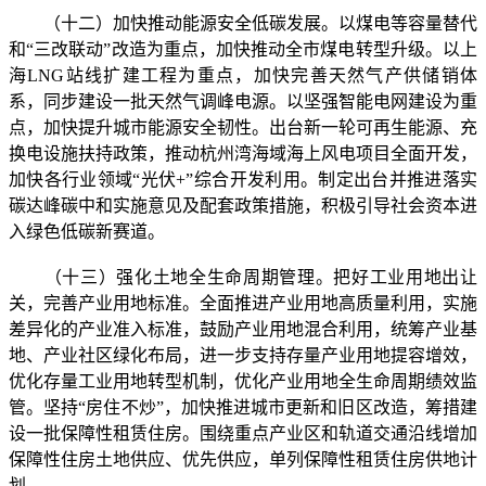
（十二）加快推动能源安全低碳发展。以煤电等容量替代
和“三改联动”改造为重点，加快推动全市煤电转型升级。以上
海LNG站线扩建工程为重点，加快完善天然气产供储销体
系，同步建设一批天然气调峰电源。以坚强智能电网建设为重
点，加快提升城市能源安全韧性。出台新一轮可再生能源、充
换电设施扶持政策，推动杭州湾海域海上风电项目全面开发，
加快各行业领域“光伏+”综合开发利用。制定出台并推进落实
碳达峰碳中和实施意见及配套政策措施，积极引导社会资本进
入绿色低碳新赛道。
（十三）强化土地全生命周期管理。把好工业用地出让
关，完善产业用地标准。全面推进产业用地高质量利用，实施
差异化的产业准入标准，鼓励产业用地混合利用，统筹产业基
地、产业社区绿化布局，进一步支持存量产业用地提容增效，
优化存量工业用地转型机制，优化产业用地全生命周期绩效监
管。坚持“房住不炒”，加快推进城市更新和旧区改造，筹措建
设一批保障性租赁住房。围绕重点产业区和轨道交通沿线增加
保障性住房土地供应、优先供应，单列保障性租赁住房供地计
划。