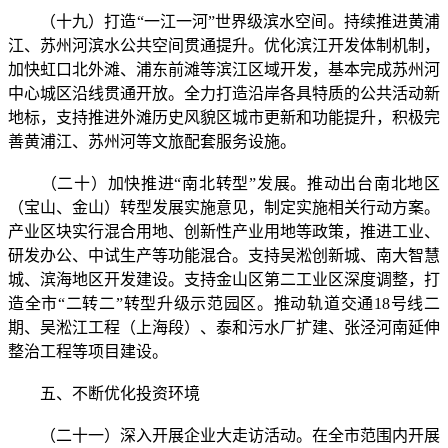
（十九）打造“一江一河”世界级滨水空间。持续推进黄浦
江、苏州河滨水公共空间贯通提升。优化滨江开发体制机制，
加快虹口北外滩、浦东前滩等滨江区域开发，基本完成苏州河
中心城区沿线贯通开放。全力打造沿岸各具特质的公共活动新
地标，支持推进外滩历史风貌区城市更新和功能提升，积极完
善黄浦江、苏州河等文旅配套服务设施。
（二十）加快推进“南北转型”发展。推动出台南北地区
（宝山、金山）转型发展实施意见，制定实施相关行动方案。
产业区块实行混合用地、创新性产业用地等政策，推进工业、
研发办公、中试生产等功能混合。支持吴淞创新城、南大智慧
城、滨海地区开发建设。支持金山区第二工业区深度调整，打
造全市“二转二”转型升级示范园区。推动轨道交通18号线二
期、吴淞江工程（上海段）、泰和污水厂扩建、张泾河南延伸
整治工程等项目建设。
五、不断优化投资环境
（二十一）深入开展企业大走访活动。在全市范围内开展