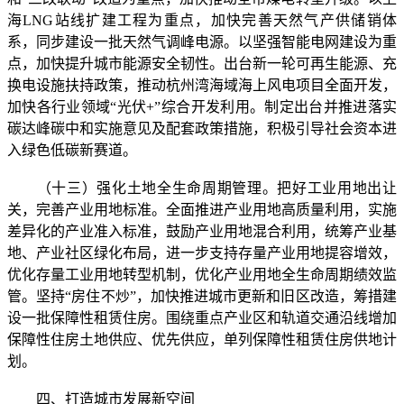
海LNG站线扩建工程为重点，加快完善天然气产供储销体
系，同步建设一批天然气调峰电源。以坚强智能电网建设为重
点，加快提升城市能源安全韧性。出台新一轮可再生能源、充
换电设施扶持政策，推动杭州湾海域海上风电项目全面开发，
加快各行业领域“光伏+”综合开发利用。制定出台并推进落实
碳达峰碳中和实施意见及配套政策措施，积极引导社会资本进
入绿色低碳新赛道。
（十三）强化土地全生命周期管理。把好工业用地出让
关，完善产业用地标准。全面推进产业用地高质量利用，实施
差异化的产业准入标准，鼓励产业用地混合利用，统筹产业基
地、产业社区绿化布局，进一步支持存量产业用地提容增效，
优化存量工业用地转型机制，优化产业用地全生命周期绩效监
管。坚持“房住不炒”，加快推进城市更新和旧区改造，筹措建
设一批保障性租赁住房。围绕重点产业区和轨道交通沿线增加
保障性住房土地供应、优先供应，单列保障性租赁住房供地计
划。
四、打造城市发展新空间