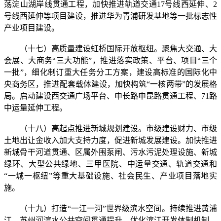
荡淀山湖岸线贯通工程，加快推进轨道交通17号线西延伸、2
号线西延伸等项目建设，推进华为青浦研发基地等一批标志性
产业项目建设。
（十七）高质量建设虹桥国际开放枢纽。聚焦大交通、大
会展、大商务“三大功能”，推进落实政策、平台、项目“三个
一批”，细化制订重大任务分工方案，建设高标准的国际化中
央商务区，推进配套载体建设，加快构筑“一核两带”的发展格
局。启动建设西交通广场平台、申长路申昆路贯通工程、71路
中运量延伸工程。
（十八）高起点推进新城规划建设。市级建设财力、市级
土地出让金收入加大支持力度，促进新城发展建设。加快推进
新城骨干河道贯通、区属外围泵闸、污水污泥处理设施、新城
绿环、大型公共绿地、三甲医院、中运量交通、轨道交通和
“一城一枢纽”等重大基础设施、社会民生、产业项目落地实
施。
（十九）打造“一江一河”世界级滨水空间。持续推进黄浦
江、苏州河滨水公共空间贯通提升。优化滨江开发体制机制，